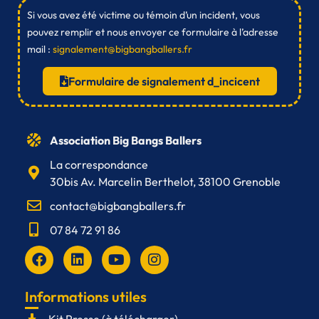
Si vous avez été victime ou témoin d’un incident, vous
pouvez remplir et nous envoyer ce formulaire à l’adresse
mail :
signalement@bigbangballers.fr
Formulaire de signalement d_incicent
Association Big Bangs Ballers
La correspondance
30bis Av. Marcelin Berthelot, 38100 Grenoble
contact@bigbangballers.fr
07 84 72 91 86
F
L
Y
I
a
i
o
n
c
n
u
s
e
k
t
t
Informations utiles
b
e
u
a
Kit Presse (à télécharger)