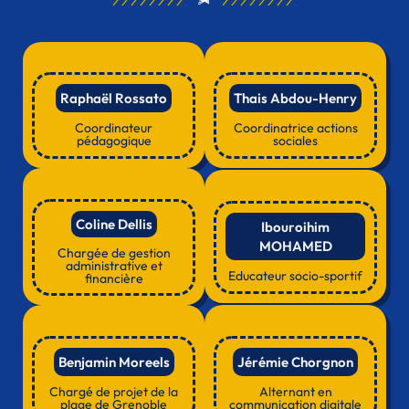
Raphaël Rossato
Thais Abdou-Henry
Coordinateur
Coordinatrice actions
pédagogique
sociales
Coline Dellis
Ibouroihim
MOHAMED
Chargée de gestion
administrative et
Educateur socio-sportif
financière
Benjamin Moreels
Jérémie Chorgnon
Chargé de projet de la
Alternant en
plage de Grenoble
communication digitale