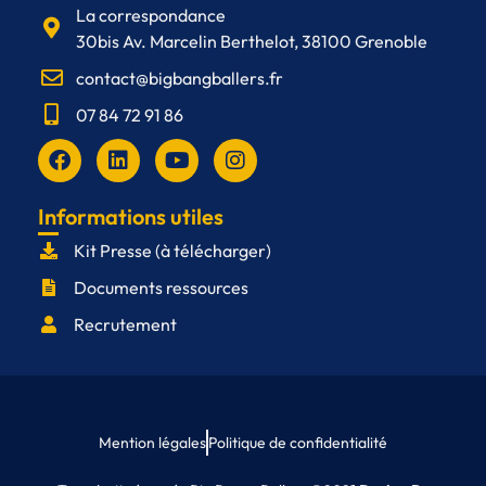
La correspondance
30bis Av. Marcelin Berthelot, 38100 Grenoble
contact@bigbangballers.fr
07 84 72 91 86
F
L
Y
I
a
i
o
n
c
n
u
s
e
k
t
t
Informations utiles
b
e
u
a
Kit Presse (à télécharger)
o
d
b
g
o
i
e
r
Documents ressources
k
n
a
m
Recrutement
Mention légales
Politique de confidentialité