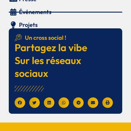
Événements
Projets
Un cross social !
Partagez la vibe
Sur les réseaux
sociaux