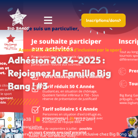
Aller
au
Menu
contenu
Inscriptions/dons
Association d’éducation & d’inclusion par le sport
Adhésion 2024-2025 :
Rejoignez la Famille Big
Bang ! #3
Ulysse3B
27/09/2024
11:22 am
Vie associative
« Découvrez notre politique d’adhésion inclusive chez Big Bang