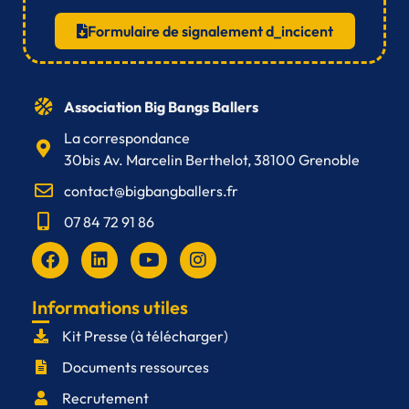
Formulaire de signalement d_incicent
Association Big Bangs Ballers
La correspondance
30bis Av. Marcelin Berthelot, 38100 Grenoble
contact@bigbangballers.fr
07 84 72 91 86
F
L
Y
I
a
i
o
n
c
n
u
s
e
k
t
t
Informations utiles
b
e
u
a
Kit Presse (à télécharger)
o
d
b
g
o
i
e
r
Documents ressources
k
n
a
m
Recrutement